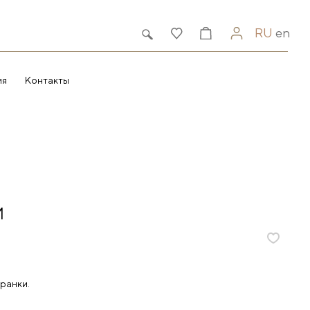
RU
en
ия
Контакты
И
ранки.