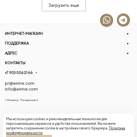
Загрузить еще
ИНТЕРНЕТ-МАГАЗИН
ПОДДЕРЖКА
АДРЕС
КОНТАКТЫ
+7 903 006 21 66
pr@eirine.com
info@eirine.com
г. Москва ул. Погодинская 2
© 2026 Eirine
Мы используем cookies и рекомендательные технологии для
персонализации сервисов и удобства пользователей. Вы можете
запретить сохранение cookie в настройках своего браузера.
Политика
Конфиденциальность
Оферта
конфиденциальности
Согласие на обработку