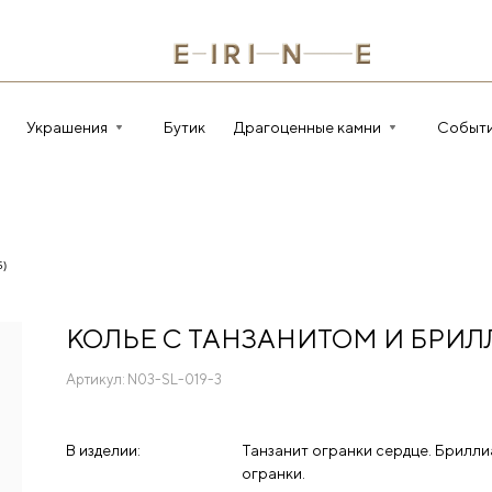
Украшения
Бутик
Драгоценные камни
Событ
5)
КОЛЬЕ С ТАНЗАНИТОМ И БРИ
Артикул:
N03-SL-019-3
В изделии:
Танзанит огранки сердце. Брилли
огранки.