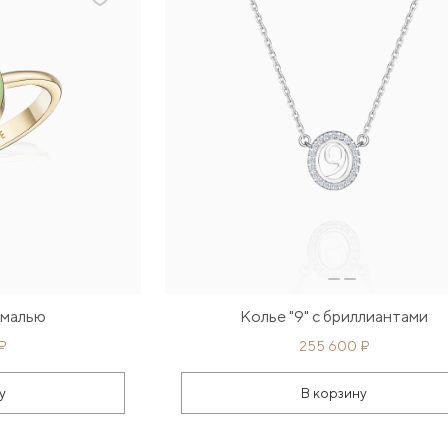
эмалью
Колье "9" с бриллиантами
₽
255 600 ₽
у
В корзину