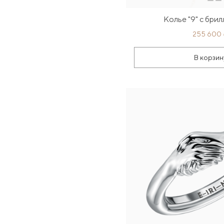
Колье "9" с бри
255 600
В корзин