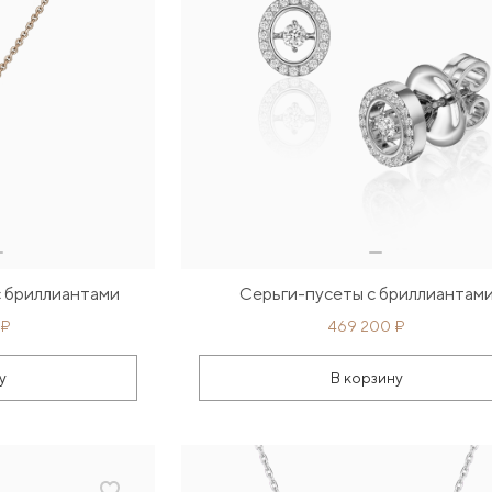
 бриллиантами
Серьги-пусеты с бриллиантам
 ₽
469 200 ₽
у
В корзину