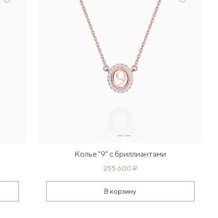
Колье "9" с бриллиантами
255 600 ₽
В корзину