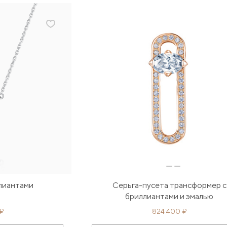
ллиантами
Серьга-пусета трансформер с
бриллиантами и эмалью
 ₽
824 400 ₽