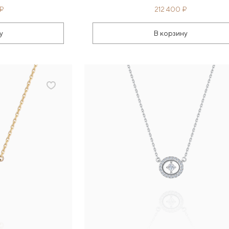
 ₽
212 400 ₽
у
В корзину