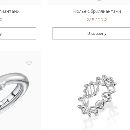
ллиантами
Колье с бриллиантами
 ₽
265 200 ₽
у
В корзину