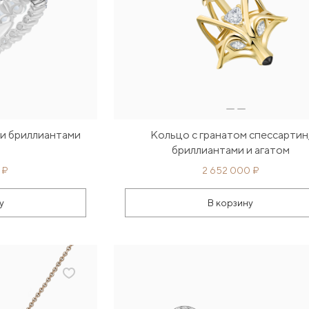
 и бриллиантами
Кольцо с гранатом спессартин
бриллиантами и агатом
 ₽
2 652 000 ₽
у
В корзину