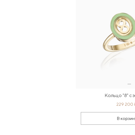
Кольцо "8" с 
229 200 
В корзин