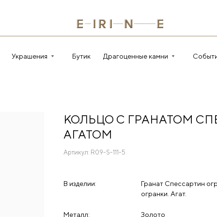
Украшения
Бутик
Драгоценные камни
Событ
КОЛЬЦО С ГРАНАТОМ СП
АГАТОМ
Артикул:
R09-S-111-5
В изделии:
Гранат Спессартин огр
огранки. Агат.
Металл:
Золото