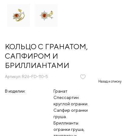
КОЛЬЦО С ГРАНАТОМ,
САПФИРОМ И
БРИЛЛИАНТАМИ
Артикул:
R26-FD-110-5
Назад к списку
В изделии:
Гранат
Спессартин
круглой огранки.
Сапфир огранки
груша.
Бриллианты
огранки груша,
триллион и