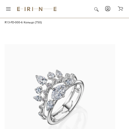
Главная
Ювелирные украшения
"Папоротник и роса"
R13-FD-000-6 Кольцо (750)