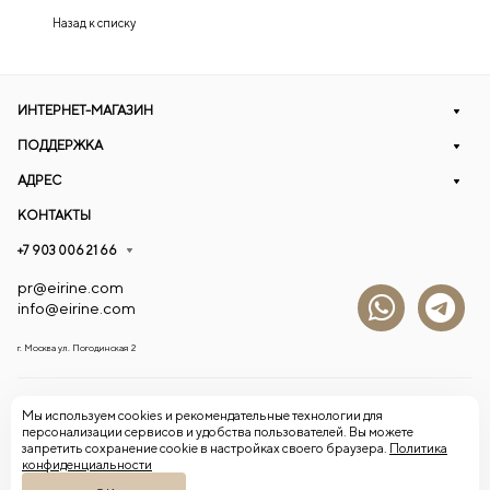
Назад к списку
ИНТЕРНЕТ-МАГАЗИН
ПОДДЕРЖКА
АДРЕС
КОНТАКТЫ
+7 903 006 21 66
pr@eirine.com
info@eirine.com
г. Москва ул. Погодинская 2
© 2026 Eirine
Мы используем cookies и рекомендательные технологии для
персонализации сервисов и удобства пользователей. Вы можете
запретить сохранение cookie в настройках своего браузера.
Политика
Конфиденциальность
Оферта
конфиденциальности
Согласие на обработку