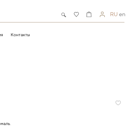
RU
en
ия
Контакты
маль.