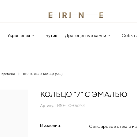
Украшения
Бутик
Драгоценные камни
Событ
а времени
R10-TC-062-3 Кольцо (585)
КОЛЬЦО "7" С ЭМАЛЬЮ
Артикул:
R10-TC-062-3
В изделии:
Сапфировое стекло и э