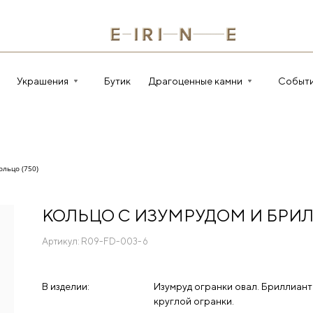
Украшения
Бутик
Драгоценные камни
Событ
ольцо (750)
КОЛЬЦО С ИЗУМРУДОМ И БР
Артикул:
R09-FD-003-6
В изделии:
Изумруд огранки овал. Бриллиант
круглой огранки.