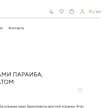
RU
en
ия
Контакты
АМИ ПАРАИБА,
АТОМ
 огранки овал. Бриллианты круглой огранки. Агат.