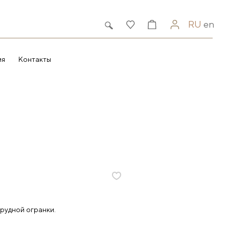
RU
en
ия
Контакты
рудной огранки.