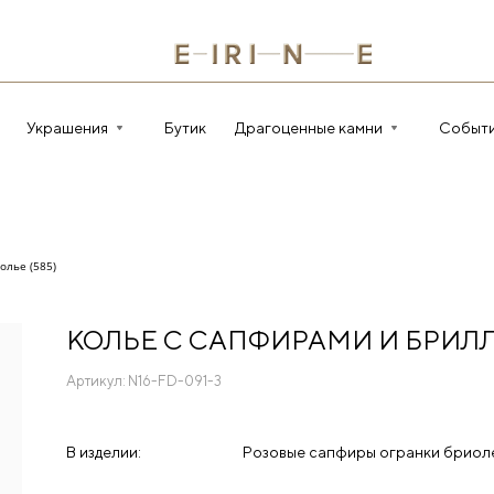
Украшения
Бутик
Драгоценные камни
Событ
олье (585)
КОЛЬЕ С САПФИРАМИ И БРИ
Артикул:
N16-FD-091-3
В изделии:
Розовые сапфиры огранки бриоле