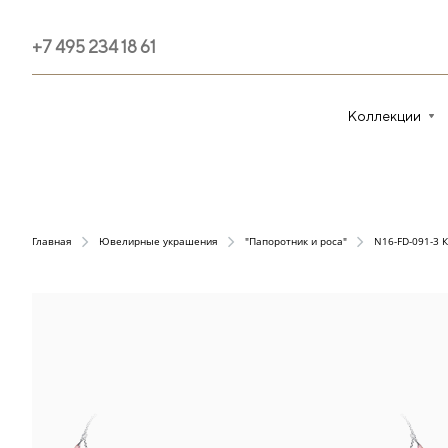
+7 495 234 18 61
Коллекции
Главная
Ювелирные украшения
"Папоротник и роса"
N16-FD-091-3 К