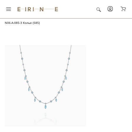
Главная
Ювелирные украшения
Ателье
N06-A-085-3 Колье (585)