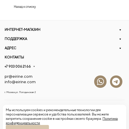
Назад к списку
ИНТЕРНЕТ-МАГАЗИН
ПОДДЕРЖКА
АДРЕС
КОНТАКТЫ
+7 903 006 21 66
pr@eirine.com
info@eirine.com
г. Москва ул. Погодинская 2
© 2026 Eirine
Мы используем cookies и рекомендательные технологии для
персонализации сервисов и удобства пользователей. Вы можете
запретить сохранение cookie в настройках своего браузера.
Политика
Конфиденциальность
Оферта
конфиденциальности
Согласие на обработку