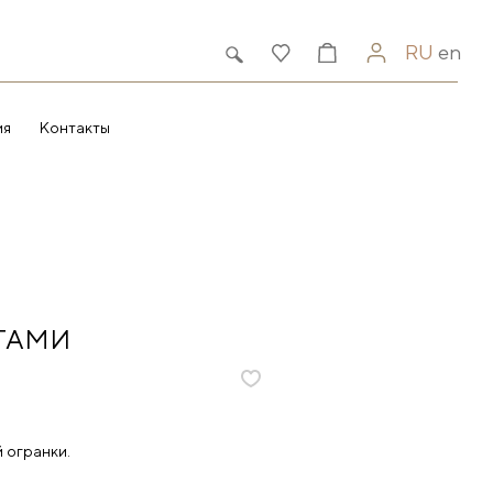
RU
en
ия
Контакты
ТАМИ
 огранки.