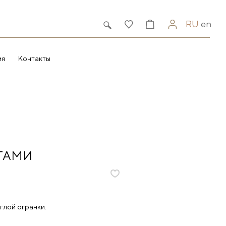
RU
en
ия
Контакты
ТАМИ
глой огранки.